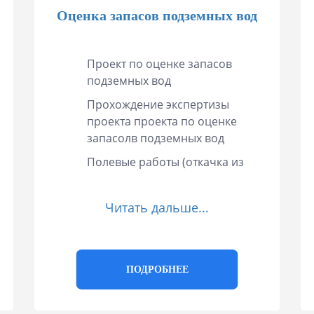
Оценка запасов подземных вод
Проект по оценке запасов
подземных вод
Прохождение экспертизы
проекта проекта по оценке
запасолв подземных вод
Полевые работы (откачка из
скважин, привязка скважин и.т.д.)
Регистрация работ по оценке
Читать дальше...
запасов подземных вод
Камеральные работы
Составление отчета по оценке
ПОДРОБНЕЕ
запасов подземных вод
Прохождение экспертизы отчета