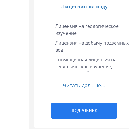
Лицензия на воду
Лицензия на геологическое
изучение
Лицензия на добычу подземных
вод
Совмещённая лицензия на
геологическое изучение,
разведку и добычу
Лицензирование родников
Читать дальше...
Продление лицензий на
водопользование из скважин
Переоформление лицензий на
ПОДРОБНЕЕ
недропользование
Внесение изменений и