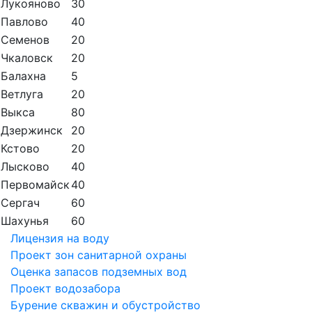
Лукояново
30
Павлово
40
Семенов
20
Чкаловск
20
Балахна
5
Ветлуга
20
Выкса
80
Дзержинск
20
Кстово
20
Лысково
40
Первомайск
40
Сергач
60
Шахунья
60
Лицензия на воду
Проект зон санитарной охраны
Оценка запасов подземных вод
Проект водозабора
Бурение скважин и обустройство