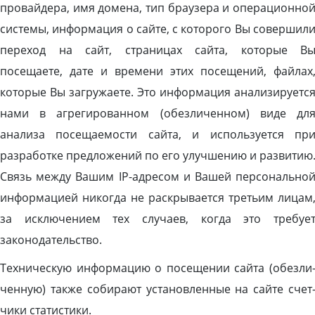
провайдера, имя домена, тип браузера и операционно
системы, информация о сайте, с которого Вы совершил
переход на сайт, страницах сайта, которые В
посещаете, дате и времени этих посещений, файлах
которые Вы загружаете. Это информация анализируетс
нами в агрегированном (обезличенном) виде дл
анализа посещаемости сайта, и используется пр
разработке предложений по его улучшению и развитию
Связь между Вашим IP-адресом и Вашей персонально
информацией никогда не раскрывается третьим лицам
за исключением тех случаев, когда это требуе
законодательство.
Тех­ни­чес­кую ин­форма­цию о по­сеще­нии сай­та (обез­ли
чен­ную) так­же со­бира­ют ус­та­нов­ленные на сай­те счет
чи­ки ста­тис­ти­ки.