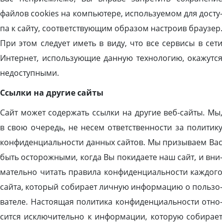
фай­лов cookies на компь­юте­ре, ис­поль­зу­емом для дос­ту
па к сай­ту, со­от­ветс­тву­ющим об­ра­зом нас­тро­ив бра­узер
При этом сле­ду­ет иметь в ви­ду, что все сер­ви­сы в се­т
Ин­тернет, ис­поль­зу­ющие дан­ную тех­но­логию, ока­жут­с
не­дос­тупны­ми.
Ссыл­ки на дру­гие сай­ты
Сайт мо­жет со­дер­жать ссыл­ки на дру­гие веб-сай­ты. Мы
в свою оче­редь, не не­сем от­ветс­твен­ности за по­лити­к
кон­фи­ден­ци­аль­нос­ти дан­ных сай­тов. Мы при­зыва­ем Ва
быть ос­то­рож­ны­ми, ког­да Вы по­кида­ете наш сайт, и вни
матель­но чи­тать пра­вила кон­фи­ден­ци­аль­нос­ти каж­до­г
сай­та, ко­торый со­бира­ет лич­ную ин­форма­цию о поль­зо
вате­ле. Нас­то­ящая по­лити­ка кон­фи­ден­ци­аль­нос­ти от­но
сит­ся ис­клю­читель­но к ин­форма­ции, ко­торую со­бира­е