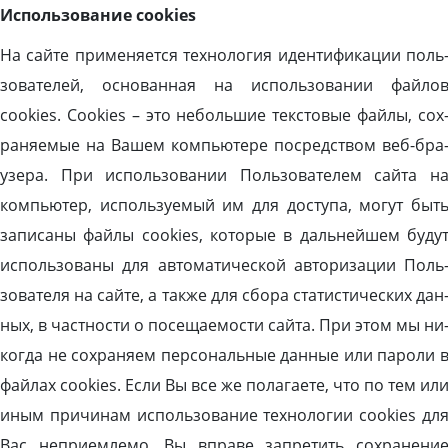
Ис­поль­зо­вание cookies
На сай­те при­меня­ет­ся тех­но­логия иден­ти­фика­ции поль
зо­вате­лей, ос­но­ван­ная на ис­поль­зо­вании фай­ло
cookies. Сookies – это не­боль­шие тек­сто­вые фай­лы, сох
ра­ня­емые на Ва­шем компь­юте­ре пос­редс­твом веб-бра
узе­ра. При ис­поль­зо­вании Поль­зо­вате­лем сай­та н
компь­ютер, ис­поль­зу­емый им для дос­ту­па, мо­гут быт
за­писа­ны фай­лы cookies, ко­торые в даль­ней­шем бу­ду
ис­поль­зо­ваны для ав­то­мати­чес­кой ав­то­риза­ции Поль
зо­вате­ля на сай­те, а так­же для сбо­ра ста­тис­ти­чес­ких дан
ных, в час­тнос­ти о по­сеща­емос­ти сай­та. При этом мы ни
ког­да не сох­ра­ня­ем пер­со­наль­ные дан­ные или па­роли 
фай­лах cookies. Ес­ли Вы все же по­лага­ете, что по тем ил
иным при­чинам ис­поль­зо­вание тех­но­логии cookies дл
Вас неп­ри­ем­ле­мо, Вы впра­ве зап­ре­тить сох­ра­нени