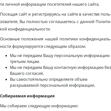
ти лич­ной ин­форма­ции по­сети­телей на­шего сай­та.
По­сещая сайт и ре­гис­три­ру­ясь на сай­те в ка­чес­тве поль
зо­вате­ля, Вы пол­ностью сог­ла­ша­етесь с дан­ной По­лити
кой кон­фи­ден­ци­аль­нос­ти.
Ос­новные по­ложе­ния на­шей по­лити­ки кон­фи­ден­ци­аль
нос­ти фор­му­лиру­ют­ся сле­ду­ющим об­ра­зом:
Мы не передаем Вашу персональную информацию
третьим лицам.
Мы не передаем Вашу контактную информацию бе
Вашего согласия.
Вы самостоятельно определяете объем
раскрываемой персональной информации.
Собираемая информация
Мы собираем следующую информацию: