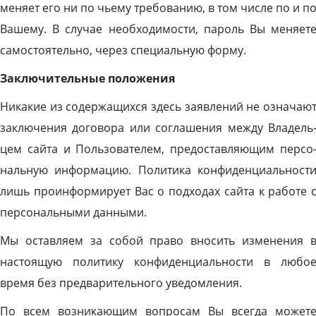
ме­ня­ет его ни по чь­ему тре­бова­нию, в том чис­ле по и п
Ва­шему. В слу­чае не­об­хо­димос­ти, па­роль Вы ме­ня­ет
са­мос­то­ятель­но, че­рез спе­ци­аль­ную фор­му.
Зак­лю­читель­ные по­ложе­ния
Ни­какие из со­дер­жа­щих­ся здесь за­яв­ле­ний не оз­на­ча­ю
зак­лю­чения до­гово­ра или сог­ла­шения меж­ду Вла­дель
цем cай­та и Поль­зо­вате­лем, пре­дос­тавля­ющим пер­со
наль­ную ин­форма­цию. По­лити­ка кон­фи­ден­ци­аль­нос­т
лишь про­ин­форми­ру­ет Вас о под­хо­дах cай­та к ра­боте 
пер­со­наль­ны­ми дан­ны­ми.
Мы оставляем за собой право вносить изменения 
настоящую политику конфиденциальности в любо
время без предварительного уведомления.
По всем возникающим вопросам Вы всегда может