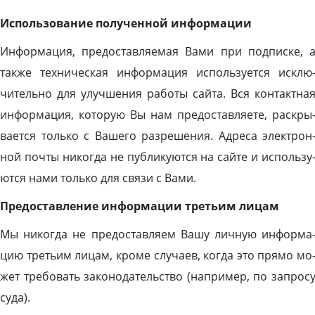
Ис­поль­зо­вание по­лучен­ной ин­форма­ции
Ин­форма­ция, пре­дос­тавля­емая Ва­ми при под­писке, 
так­же тех­ни­чес­кая ин­форма­ция ис­поль­зу­ет­ся ис­клю
читель­но для улуч­ше­ния ра­боты сай­та. Вся кон­так­тна
ин­форма­ция, ко­торую Вы нам пре­дос­тавля­ете, рас­кры
ва­ет­ся толь­ко с Ва­шего раз­ре­шения. Ад­ре­са элек­трон
ной поч­ты ни­ког­да не пуб­ли­ку­ют­ся на сай­те и ис­поль­зу
ют­ся на­ми толь­ко для свя­зи с Ва­ми.
Пре­дос­тавле­ние ин­форма­ции треть­им ли­цам
Мы ни­ког­да не пре­дос­тавля­ем Ва­шу лич­ную ин­форма
цию треть­им ли­цам, кро­ме слу­ча­ев, ког­да это пря­мо мо
жет тре­бовать за­коно­датель­ство (нап­ри­мер, по зап­ро­с
су­да).