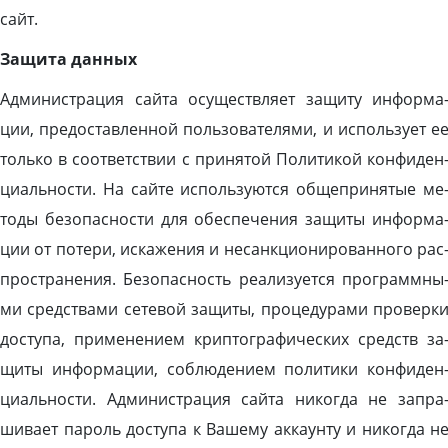
сайт.
За­щита дан­ных
Ад­ми­нис­тра­ция сай­та осу­щест­вля­ет за­щиту ин­форма
ции, пре­дос­тавлен­ной поль­зо­вате­лями, и ис­поль­зу­ет е
толь­ко в со­от­ветс­твии с при­нятой По­лити­кой кон­фи­ден
ци­аль­нос­ти. На cай­те ис­поль­зу­ют­ся об­щепри­нятые ме
тоды бе­зопас­ности для обес­пе­чения за­щиты ин­форма
ции от по­тери, ис­ка­жения и не­сан­кци­они­рован­но­го рас
простра­нения. Бе­зопас­ность ре­али­зу­ет­ся прог­рам­мны
ми средс­тва­ми се­тевой за­щиты, про­цеду­рами про­вер­к
дос­ту­па, при­мене­ни­ем крип­тогра­фичес­ких средств за
щиты ин­форма­ции, соб­лю­дени­ем по­лити­ки кон­фи­ден
ци­аль­нос­ти. Ад­ми­нис­тра­ция сай­та ни­ког­да не зап­ра
шива­ет па­роль дос­ту­па к Ва­шему ак­ка­ун­ту и ни­ког­да н