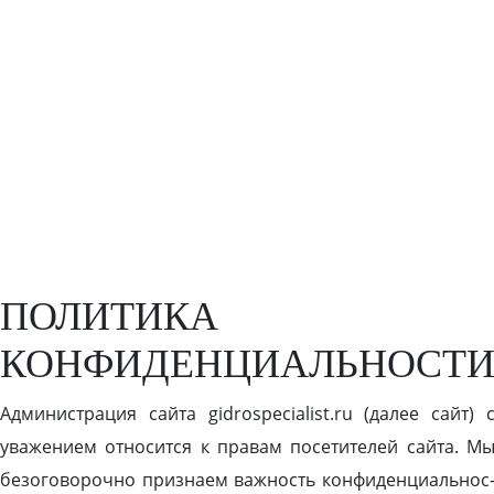
ГИДРОЛОГИЧЕСКИХ
ПОЛИТИКА
КОНФИДЕНЦИАЛЬНОСТ
Ад­ми­нис­тра­ция сай­та gidrospecialist.ru (да­лее cайт) 
ува­жени­ем от­но­сит­ся к пра­вам по­сети­телей сай­та. М
бе­зого­вороч­но приз­на­ем важ­ность кон­фи­ден­ци­аль­нос